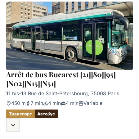
Arrêt de bus Bucarest [21][80][95]
[N02][N15][N51]
11 bis-13 Rue de Saint-Pétersbourg, 75008 Paris
450 m
7 min
4 min
4 min
Variable
Транспорт
Автобус