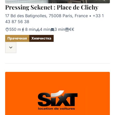
Pressing Sekenet : Place de Clichy
17 Bd des Batignolles, 75008 Paris, France
•
+33 1
43 87 56 38
550 m
8 min
4 min
3 min
€€
Прачечная
Химчистка