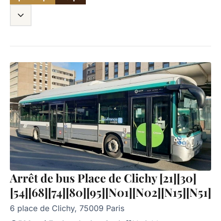
Arrêt de bus Place de Clichy [21][30]
[54][68][74][80][95][N01][N02][N15][N51]
6 place de Clichy, 75009 Paris