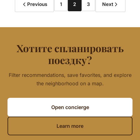
Previous
1
2
3
Next
Хотите спланировать
поездку?
Filter recommendations, save favorites, and explore
the neighborhood on a map.
Open concierge
Learn more