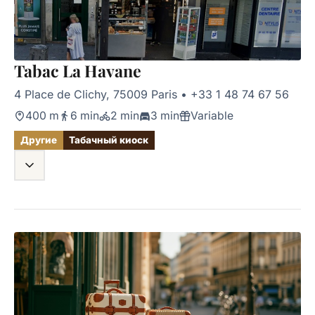
Tabac La Havane
4 Place de Clichy, 75009 Paris
•
+33 1 48 74 67 56
400 m
6 min
2 min
3 min
Variable
Другие
Табачный киоск