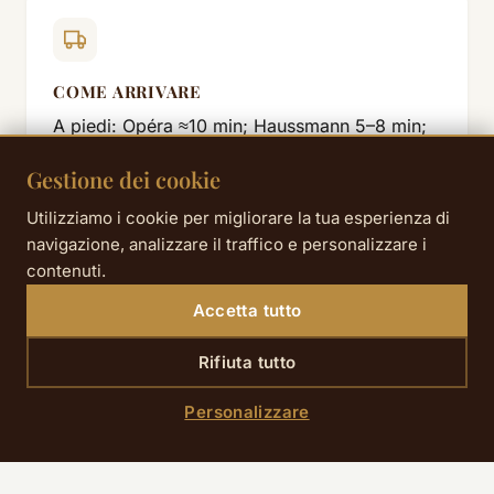
COME ARRIVARE
A piedi: Opéra ≈10 min; Haussmann 5–8 min;
Bourse/Palais Brongniart ≈12 min; Madeleine
Gestione dei cookie
≈15 min. Metro: linee 3/12/13 a Saint-Lazare,
linea 7 a Le Peletier, linea 9 a Chaussée
Utilizziamo i cookie per migliorare la tua esperienza di
d’Antin–La Fayette. Bus lungo Haussmann e
navigazione, analizzare il traffico e personalizzare i
Madeleine; Noctilien da Saint-Lazare.
contenuti.
Accetta tutto
Rifiuta tutto
Personalizzare
IL NOSTRO CONSIGLIO
Bloccate subito le due finestre chiave:
Uomo
(20–25/01)
e
Haute Couture (26–29/01)
.