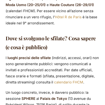
Couture (26–29) — Il
Moda Uomo (20–25/01)
e
Haute Couture (26–29/01)
tuo quartier generale
(calendari FHCM). Per essere vicino all’azione senza
rinunciare a un vero rifugio, l’
Hôtel R de Paris
è la base
nel 9°
ideale nel 9° arrondissement.
Dove si svolgono le sfilate? Cosa sapere
(e cosa è pubblico)
I
luoghi precisi delle sfilate
(indirizzi, accessi, orari) non
sono generalmente pubblici: vengono comunicati a
invitati e professionisti accreditati. Per date ufficiali,
fasce orarie e formati (sfilata, presentazione, digitale,
diretta streaming) consulta il
calendario FHCM
.
Un luogo concreto, invece, è davvero pubblico: la
sessione
SPHERE
al
Palais de Tokyo
(13 avenue du
Président Wilson, 75116 Parigi), di solito durante la