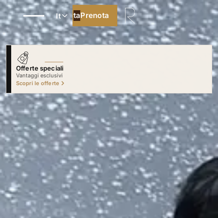
Prenota
Prenota
It
Offerte speciali
Solo sul nostro sito
Scopri le offerte