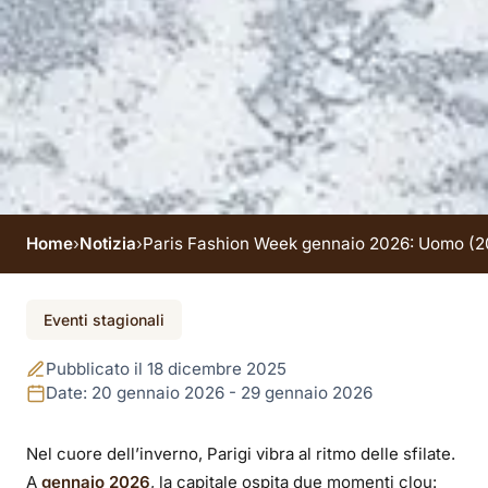
Home
›
Notizia
›
Paris Fashion Week gennaio 2026: Uomo (20–
Evento terminato
Eventi stagionali
Paris Fashion Week
Pubblicato il 18 dicembre 2025
gennaio 2026: Uomo
Date: 20 gennaio 2026 - 29 gennaio 2026
(20–25) & Haute
Nel cuore dell’inverno, Parigi vibra al ritmo delle sfilate.
A
gennaio 2026
, la capitale ospita due momenti clou: