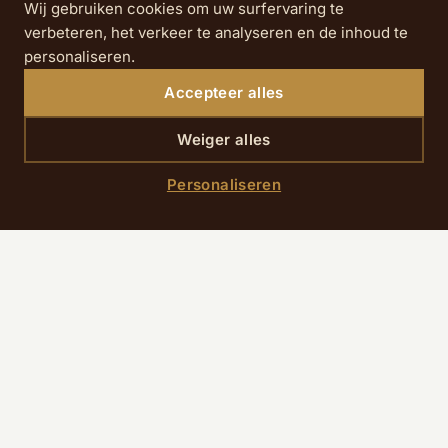
Wij gebruiken cookies om uw surfervaring te
verbeteren, het verkeer te analyseren en de inhoud te
personaliseren.
Accepteer alles
Weiger alles
Personaliseren
41 rue de Clichy
75009 Paris
+33 1 40 82 36 20
reservation@hotelrdeparis.com
VOLG ONS