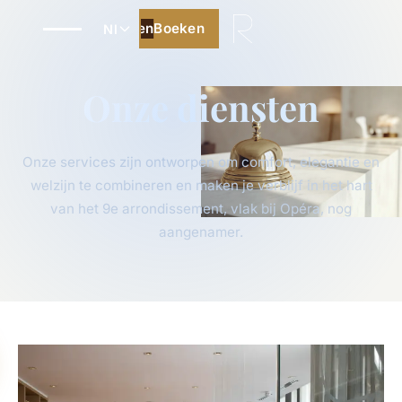
Boeken
Boeken
Nl
Onze diensten
Onze services zijn ontworpen om comfort, elegantie en
welzijn te combineren en maken je verblijf in het hart
van het 9e arrondissement, vlak bij Opéra, nog
aangenamer.