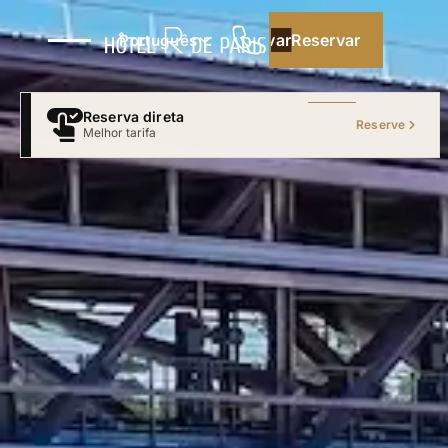
Reservar
Reservar
Português
Reserva direta
Reserve
Sem intermediários