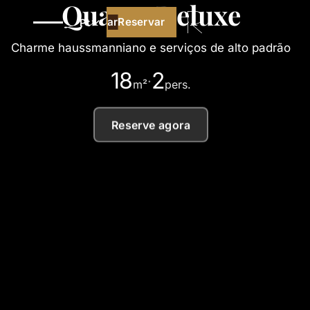
Quarto Deluxe
Reservar
Reservar
Pt
Charme haussmanniano e serviços de alto padrão
18
2
·
m²
pers.
Reserve agora