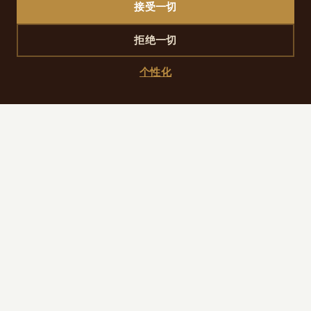
接受一切
拒绝一切
SCROLL DOWN
个性化
首页
›
服务
›
健身与水疗
健身房 : 7:00–22:00 免费开放
桑拿 & 土耳其浴 : 8:00–20:00 – 每次 28 €（需预约）
一天的观光或商务会议后想放松一下吗 ？我们的身心放松
空间位于巴黎第9区核心地段，环境私密而宁静。
水疗区位于地下石材空间，灯光柔和、氛围静谧，充满“矿
物质感”的舒缓气息，非常适合放松。让自己沉浸在温暖平
和的环境中，享受专为舒适与安宁打造的时刻。