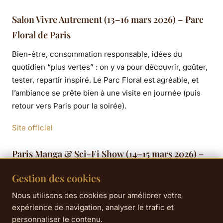
Salon Vivre Autrement (13–16 mars 2026) – Parc
Floral de Paris
Bien-être, consommation responsable, idées du
quotidien “plus vertes” : on y va pour découvrir, goûter,
tester, repartir inspiré. Le Parc Floral est agréable, et
l’ambiance se prête bien à une visite en journée (puis
retour vers Paris pour la soirée).
Site officiel
Paris Manga & Sci-Fi Show (14–15 mars 2026) –
Paris Nord Villepinte
Gestion des cookies
Pop culture, mangas, cosplay, gaming : un week-end
Nous utilisons des cookies pour améliorer votre
intense et très vivant. Astuce : si vous voulez éviter les
expérience de navigation, analyser le trafic et
pics d’affluence, visez l’entrée dès l’ouverture — et
personnaliser le contenu.