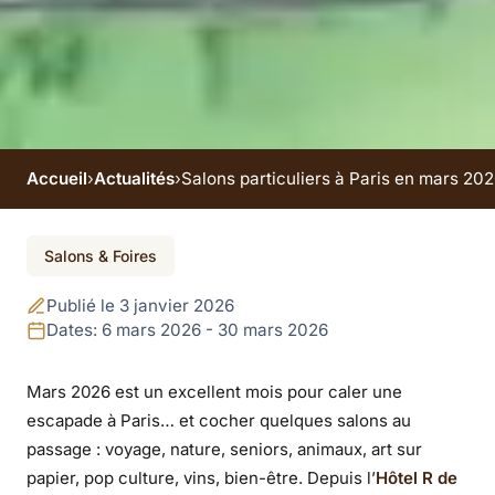
Accueil
›
Actualités
›
Salons particuliers à Paris en mars 202
Événement terminé
Salons & Foires
Salons particuliers à
Publié le 3 janvier 2026
Paris en mars 2026 :
Dates: 6 mars 2026 - 30 mars 2026
11 rendez-vous à
Mars 2026 est un excellent mois pour caler une
escapade à Paris… et cocher quelques salons au
noter
passage : voyage, nature, seniors, animaux, art sur
papier, pop culture, vins, bien-être. Depuis l’
Hôtel R de