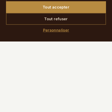
prévoyez une marge pour le retour (Villepinte = RER).
Tout accepter
Site officiel
Tout refuser
Salon des Vins des Vignerons Indépendants (19–
Personnaliser
22 mars 2026) – Espace Champerret
Un classique pour découvrir des domaines, échanger,
et faire quelques achats. Conseil : venez avec un
objectif (régions / styles) et une petite stratégie de
dégustation… votre visite sera plus agréable et plus
efficace.
Site officiel
Accès depuis l’Hôtel R de Paris
Pour
Paris Expo Porte de Versailles
(le spot le plus