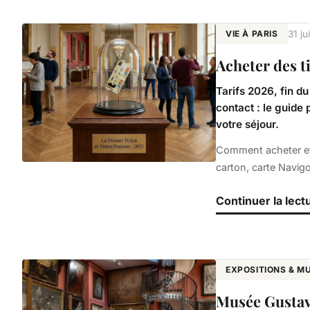
VIE À PARIS
31 ju
Acheter des t
Tarifs 2026, fin d
contact : le guide 
votre séjour.
Comment acheter et ut
carton, carte Navig
Continuer la lect
EXPOSITIONS & M
Musée Gustave