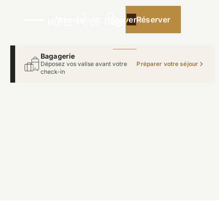
Réserver
Réserver
Français
Bagagerie
Déposez vos valise avant votre
Préparer votre séjour
check-in