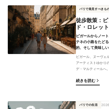
パリで発見すべきも
徒歩散策：ピ
ド・ロレッ
ピガールからノート
テネの小路をたどる
的、そして美味しい
ピガール、ヌーヴェ
アーティストゆかり
デ・マルティールへ
続きを読む
パリでの生活
202