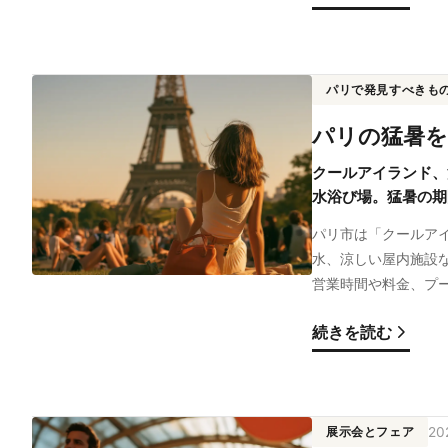
パリで発見すべきも
パリの猛暑を
クールアイランド、
水浴び場。猛暑の期
パリ市は「クールアイ
水、涼しい屋内施設
営業時間や料金、プ
続きを読む
展示会とフェア
20