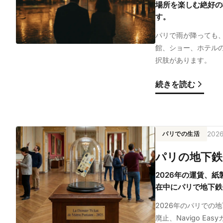
場所を楽しむ絶好の
す。
パリで雨が降っても
館、ショー、ホテルのス
択肢があります。
続きを読む
パリでの生活
202
パリの地下鉄
2026年の運賃、紙
在中にパリで地下鉄
2026年のパリでの
廃止、Navigo E