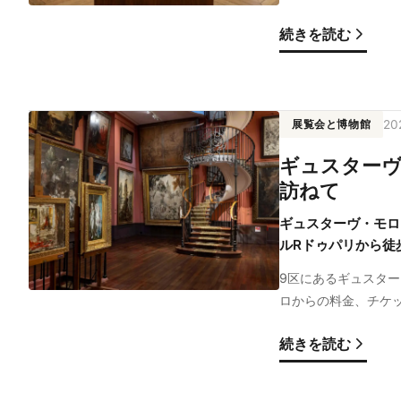
続きを読む
展覧会と博物館
2
ギュスターヴ
訪ねて
ギュスターヴ・モロ
ルRドゥパリから徒
9区にあるギュスタ
ロからの料金、チケ
続きを読む