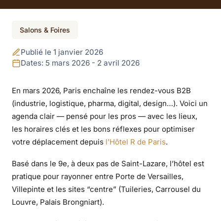
Événement terminé
Salons & Foires
Salons
Publié le 1 janvier 2026
professionnels à
Dates: 5 mars 2026 - 2 avril 2026
Paris en mars 2026 :
En mars 2026, Paris enchaîne les rendez-vous B2B
(industrie, logistique, pharma, digital, design…). Voici un
l’agenda B2B
agenda clair — pensé pour les pros — avec les lieux,
les horaires clés et les bons réflexes pour optimiser
votre déplacement depuis
l’Hôtel R de Paris
.
Basé dans le 9e, à deux pas de Saint-Lazare, l’hôtel est
pratique pour rayonner entre Porte de Versailles,
Villepinte et les sites “centre” (Tuileries, Carrousel du
Louvre, Palais Brongniart).