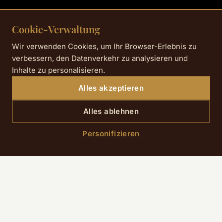
Cookie-Verwaltung
Wir verwenden Cookies, um Ihr Browser-Erlebnis zu
verbessern, den Datenverkehr zu analysieren und
Inhalte zu personalisieren.
Alles akzeptieren
Alles ablehnen
SCROLL DOWN
Personifizieren
Start
›
Service
›
Lounge Bar
Täglich von 18:00 bis 24:00 Uhr geöffnet
Nach einem Tag voller Paris‑Spaziergänge, Meetings
oder Shopping gönnen Sie sich einen Moment der