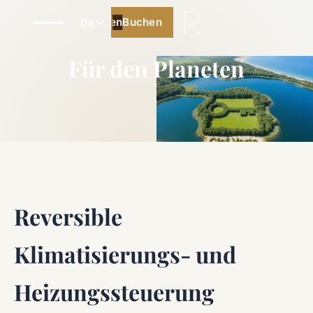
Buchen
Buchen
De
Für den Planeten
Reversible
Klimatisierungs- und
Heizungssteuerung