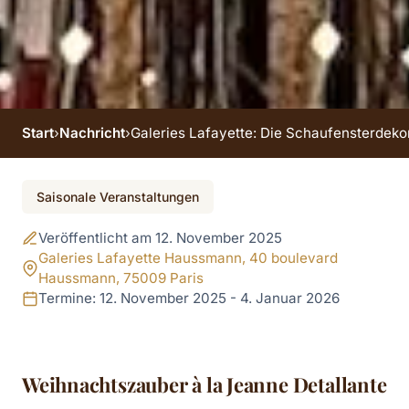
Start
›
Nachricht
›
Galeries Lafayette: Die Schaufensterdek
Veranstaltung beendet
Saisonale Veranstaltungen
Galeries Lafayette: Die
Veröffentlicht am 12. November 2025
Schaufensterdekorati
Galeries Lafayette Haussmann, 40 boulevard
Haussmann, 75009 Paris
zu Weihnachten 2025 
Termine: 12. November 2025 - 4. Januar 2026
der riesige
Weihnachtsbaum unte
Weihnachtszauber à la Jeanne Detallante