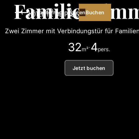
Familienzim
Buchen
Buchen
Deutsch
Zwei Zimmer mit Verbindungstür für Familien
32
4
·
m²
pers.
Jetzt buchen