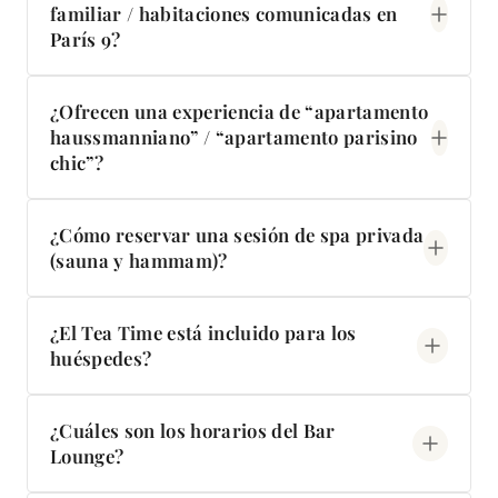
familiar / habitaciones comunicadas en
París 9?
Sí: las Habitaciones Familiares se componen de 2
¿Ofrecen una experiencia de “apartamento
Habitaciones Clásicas contiguas, comunicadas
haussmanniano” / “apartamento parisino
por un pasillo privado, para 4 personas (32 m²).
chic”?
Algunas habitaciones destacan la elegancia
¿Cómo reservar una sesión de spa privada
haussmanniana (por ejemplo, chimenea de
(sauna y hammam)?
mármol, parquet de roble y ambiente de
“apartamento parisino”).
El sauna y el hammam están disponibles con
¿El Tea Time está incluido para los
reserva de 8:00 a 20:00, por 28 € la sesión
huéspedes?
privada.
Sí. Tea Time gratuito todos los días de 16:00 a
¿Cuáles son los horarios del Bar
18:00 para todos nuestros huéspedes.
Lounge?