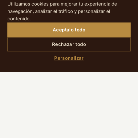
Utilizamos cookies para mejorar tu experiencia de
navegación, analizar el tráfico y personalizar el
contenido.
Aceptalo todo
Rechazar todo
41 rue de Clichy
Personalizar
75009 Paris
+33 1 40 82 36 20
reservation@hotelrdeparis.com
SÍGANOS
SELLO