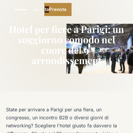
Prenota
Prenota
It
Miglior prezzo garantito
Hotel per fiere a Parigi: un
soggiorno comodo nel
cuore del 9°
arrondissement
State per arrivare a Parigi per una fiera, un
congresso, un incontro B2B o diversi giorni di
networking? Scegliere l'hotel giusto fa davvero la