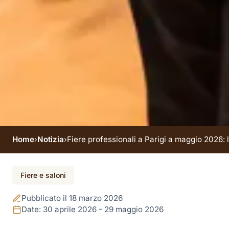
Home
›
Notizia
›
Fiere professionali a Parigi a maggio 2026
Evento terminato
Fiere e saloni
Fiere professionali a
Pubblicato il 18 marzo 2026
Parigi a maggio
Date: 30 aprile 2026 - 29 maggio 2026