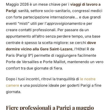
2026: l’agenda PRO
Maggio 2026 è un mese chiave per i
viaggi di lavoro a
Parigi
: sanità, settore socio-sanitario, congressi medici
(sanità, congressi,
con forte partecipazione internazionale… e due grandi
gastronomia e
eventi “misti” utili per l’
approvvigionamento
e per
creare contatti professionali. Per passare da un
approvvigionamento)
appuntamento all’altro senza perdere tempo, una base
centrale è spesso la scelta migliore: se cerchi
dove
dormire vicino alla Gare Saint-Lazare
, l’Hôtel R de
Paris (Parigi 9°) permette di raggiungere facilmente
Porte de Versailles e Porte Maillot, mantenendo un vero
comfort tra due giornate di fiera.
Dopo i tuoi incontri, ritrovi la tranquillità di
le nostre
camere
e una posizione ideale per goderti Parigi a fine
giornata.
Fiere professionali a Parigi a maggio