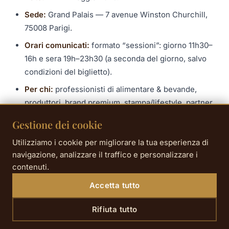
Sede:
Grand Palais — 7 avenue Winston Churchill,
75008 Parigi.
Orari comunicati:
formato “sessioni”: giorno 11h30–
16h e sera 19h–23h30 (a seconda del giorno, salvo
condizioni del biglietto).
Per chi:
professionisti di alimentare & bevande,
produttori, brand premium, stampa/lifestyle, partner
eventi.
Gestione dei cookie
Sito ufficiale — Taste of Paris
Utilizziamo i cookie per migliorare la tua esperienza di
navigazione, analizzare il traffico e personalizzare i
contenuti.
Come arrivare dall’Hôtel R de Paris
Accetta tutto
Porte de Versailles:
metro (spesso via linea 12) + a piedi
—calcola in genere
25–40 minuti
secondo cambi e
Rifiuta tutto
affluenza.
Porte Maillot (Palais des Congrès):