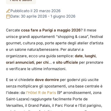
Fiere e saloni per il
Pubblicato il 20 marzo 2026
grande pubblico a
Date: 30 aprile 2026 - 1 giugno 2026
Parigi a maggio
Cercate
cosa fare a Parigi a maggio 2026
? Il mese
unisce grandi appuntamenti “shopping & casa”, festival
2026: guida (date,
gourmet, cultura pop, porte aperte degli atelier d’artista
orari, siti ufficiali)
e un salone natura/benessere. Per aiutarvi a
organizzare, ecco una guida semplice:
date
,
luoghi
,
orari annunciati
,
per chi
… e
sito ufficiale
per prenotare
o verificare le ultime informazioni.
E se vi chiedete
dove dormire
per godervi più uscite
senza moltiplicare gli spostamenti, una base centrale è
l’ideale: da
l’Hôtel R de Paris
(9° arrondissement, zona
Saint-Lazare) raggiungete facilmente Porte de
Versailles, il Grand Palais, il Parc Floral e l’Est parigino,