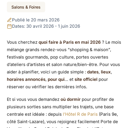
Événement terminé
Salons & Foires
Foires et salons
Publié le 20 mars 2026
grand public à Paris
Dates: 30 avril 2026 - 1 juin 2026
en mai 2026 : le guide
Vous cherchez
quoi faire à Paris en mai 2026
? Le mois
mélange grands rendez-vous “shopping & maison”,
(dates, horaires, sites
festivals gourmands, pop culture, portes ouvertes
officiels)
d’ateliers d’artistes et salon nature/bien-être. Pour vous
aider à planifier, voici un guide simple :
dates
,
lieux
,
horaires annoncés
,
pour qui
… et
site officiel
pour
réserver ou vérifier les dernières infos.
Et si vous vous demandez
où dormir
pour profiter de
plusieurs sorties sans multiplier les trajets, une base
centrale est idéale : depuis
l’Hôtel R de Paris
(Paris 9e,
côté Saint-Lazare), vous rejoignez facilement Porte de