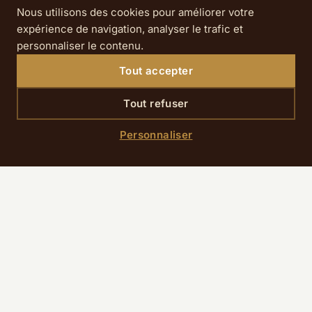
Nous utilisons des cookies pour améliorer votre
expérience de navigation, analyser le trafic et
personnaliser le contenu.
Tout accepter
Tout refuser
SCROLL DOWN
Personnaliser
Accueil
›
Services
›
Bagagerie
Voyagez l’esprit léger : notre
service de bagagerie,
offert
, garde vos valises en sécurité
avant votre
arrivée
comme
après votre départ
, directement à la
réception. Vous arrivez tôt le matin ou votre train (ou
avion) part en fin de journée ? Déposez vos bagages
et profitez de Paris sans les traîner.