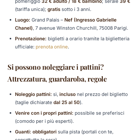
pomeriggio
32 € adulto / 18 € bambino
; serale
39 €
(tariffa unica);
gratis
sotto i 3 anni.
Luogo:
Grand Palais –
Nef (Ingresso Gabrielle
Chanel)
, 7 avenue Winston Churchill, 75008 Parigi.
Prenotazione:
biglietti a orario tramite la biglietteria
ufficiale:
prenota online
.
Si possono noleggiare i pattini?
Attrezzatura, guardaroba, regole
Noleggio pattini:
sì,
incluso
nel prezzo del biglietto
(taglie dichiarate
dal 25 al 50
).
Venire con i propri pattini:
possibile se preferisci
(comodo per i più esperti).
Guanti:
obbligatori
sulla pista (portali con te,
soprattutto la sera).