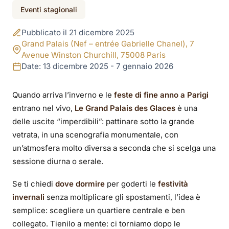
Evento terminato
Eventi stagionali
Grand Palais des
Pubblicato il 21 dicembre 2025
Glaces 2025-2026:
Grand Palais (Nef – entrée Gabrielle Chanel), 7
Avenue Winston Churchill, 75008 Paris
pattinare sotto la
Date: 13 dicembre 2025 - 7 gennaio 2026
vetrata del Grand
Quando arriva l’inverno e le
feste di fine anno a Parigi
entrano nel vivo,
Le Grand Palais des Glaces
è una
Palais
delle uscite “imperdibili”: pattinare sotto la grande
vetrata, in una scenografia monumentale, con
un’atmosfera molto diversa a seconda che si scelga una
sessione diurna o serale.
Se ti chiedi
dove dormire
per goderti le
festività
invernali
senza moltiplicare gli spostamenti, l’idea è
semplice: scegliere un quartiere centrale e ben
collegato. Tienilo a mente: ci torniamo dopo le