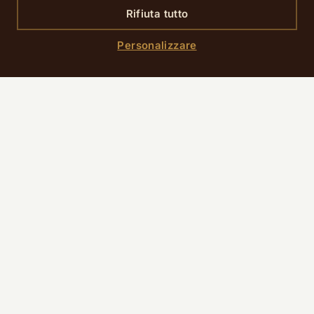
Rifiuta tutto
Personalizzare
Informazioni pratiche
PREZZO
Prezzi (adulto/bambino): mattina 27€/15€,
pomeriggio 32€/18€, serale 39€ (gratis sotto i 3
anni).