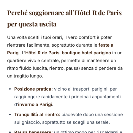
Perché soggiornare all’Hôtel R de Paris
per questa uscita
Una volta scelti i tuoi orari, il vero comfort è poter
rientrare facilmente, soprattutto durante le
feste a
Parigi
. L’
Hôtel R de Paris
,
boutique hotel parigino
in un
quartiere vivo e centrale, permette di mantenere un
ritmo fluido (uscita, rientro, pausa) senza dipendere da
un tragitto lungo.
Posizione pratica:
vicino ai trasporti parigini, per
raggiungere rapidamente i principali appuntamenti
d’
inverno a Parigi
.
Tranquillità al rientro:
piacevole dopo una sessione
sul ghiaccio, soprattutto se scegli una serale.
Pausa benessere:
un ottimo modo per riscaldarsi e