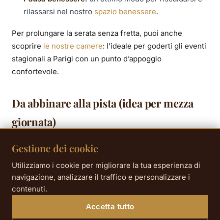
rilassarsi nel nostro
spazio benessere
.
Per prolungare la serata senza fretta, puoi anche
scoprire
le nostre camere
: l’ideale per goderti gli eventi
stagionali a Parigi con un punto d’appoggio
confortevole.
Da abbinare alla pista (idea per mezza
giornata)
Prima o dopo la sessione, puoi completare facilmente
Gestione dei cookie
con una passeggiata sulla Rive Droite: Pont Alexandre
Utilizziamo i cookie per migliorare la tua esperienza di
III, Champs-Élysées, oppure una pausa al caldo in un
navigazione, analizzare il traffico e personalizzare i
caffè della zona. Un modo semplice per trasformare
contenuti.
“un’ora di pattinaggio” in una vera parentesi d’inverno,
Accetta tutto
senza correre da una parte all’altra di Parigi.