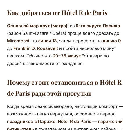
Как добраться от Hôtel R de Paris
Основной маршрут (метро)
: из
9-го округа Парижа
(район Saint-Lazare / Opéra) проще всего доехать до
Miromesnil
по
линии 13
, затем пересесть на
линию 9
до
Franklin D. Roosevelt
и пройти несколько минут
пешком. Обычно это
20–35 минут
“от двери до
двери” в зависимости от ожидания.
Почему стоит остановиться в Hôtel R
de Paris ради этой прогулки
Когда время сеансов выбрано, настоящий комфорт —
возможность легко вернуться, особенно в период
праздников в Париже
.
Hôtel R de Paris
—
парижский
бутик-отель
в оживлённом и центральном районе —