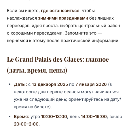
Если вы ищете,
где остановиться
, чтобы
наслаждаться
зимними праздниками
без лишних
переездов, идея проста: выбрать центральный район
с хорошими пересадками. Запомните это —
вернёмся к этому после практической информации.
Le Grand Palais des Glaces: главное
(даты, время, цены)
Даты:
с
13 декабря 2025
по
7 января 2026
(в
некоторые дни первые сеансы могут начинаться
уже на следующий день; ориентируйтесь на дату/
время на билете).
Время:
утро
10:00–13:00
; день
14:00–19:00
; вечер
20:00–2:00
.