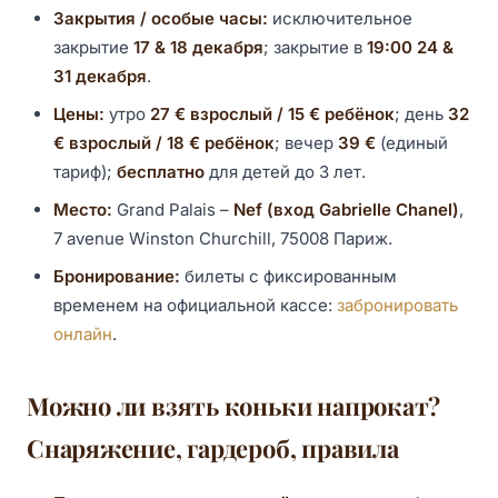
Закрытия / особые часы:
исключительное
закрытие
17 & 18 декабря
; закрытие в
19:00
24 &
31 декабря
.
Цены:
утро
27 € взрослый / 15 € ребёнок
; день
32
€ взрослый / 18 € ребёнок
; вечер
39 €
(единый
тариф);
бесплатно
для детей до 3 лет.
Место:
Grand Palais –
Nef (вход Gabrielle Chanel)
,
7 avenue Winston Churchill, 75008 Париж.
Бронирование:
билеты с фиксированным
временем на официальной кассе:
забронировать
онлайн
.
Можно ли взять коньки напрокат?
Снаряжение, гардероб, правила