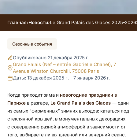
Главная
›
Новости
›
Le Grand Palais des Glaces 2025-202
Событие завершено
Сезонные события
Le Grand Palais des
Опубликовано 21 декабря 2025 г.
Glaces 2025-2026:
Grand Palais (Nef – entrée Gabrielle Chanel), 7
Avenue Winston Churchill, 75008 Paris
каток под
Даты: 13 декабря 2025 г. - 7 января 2026 г.
стеклянной
Когда приходит зима и
новогодние праздники в
Париже
в разгаре,
Le Grand Palais des Glaces
— один
крышей Гран-Пале
из самых “фирменных” зимних выходов: кататься под
стеклянной крышей, в монументальных декорациях,
с совершенно разной атмосферой в зависимости от
того, выбираете ли вы дневной или вечерний сеанс.