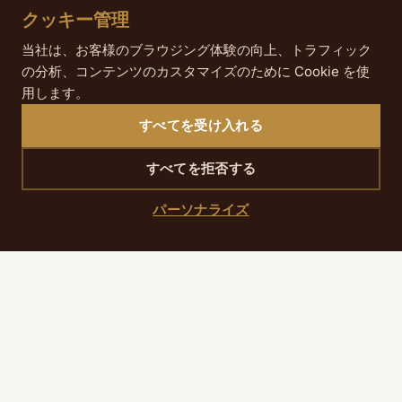
NRF Retail’s Big Show Europe
クッキー管理
SILMO Paris
当社は、お客様のブラウジング体験の向上、トラフィック
BATIMAT / INTERCLIMA+ELEC / IDEO BAIN /
の分析、コンテンツのカスタマイズのために Cookie を使
用します。
EQUIPBAIE-MÉTALEXPO
すべてを受け入れる
すべてを拒否する
実用的な情報
パーソナライズ
価格
展示会により異なります。業界バッジ、事前登録、招
待、または有料チケット制です。