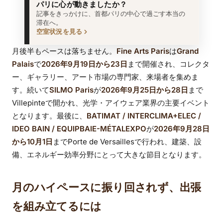
パリに心が動きましたか？
記事をきっかけに、首都パリの中心で過ごす本当の
滞在へ。
空室状況を見る
月後半もペースは落ちません。
Fine Arts Paris
は
Grand
Palais
で
2026年9月19日から23日
まで開催され、コレクタ
ー、ギャラリー、アート市場の専門家、来場者を集めま
す。続いて
SILMO Paris
が
2026年9月25日から28日
まで
Villepinteで開かれ、光学・アイウェア業界の主要イベント
となります。最後に、
BATIMAT / INTERCLIMA+ELEC /
IDEO BAIN / EQUIPBAIE-MÉTALEXPO
が
2026年9月28日
から10月1日
までPorte de Versaillesで行われ、建築、設
備、エネルギー効率分野にとって大きな節目となります。
月のハイペースに振り回されず、出張
を組み立てるには