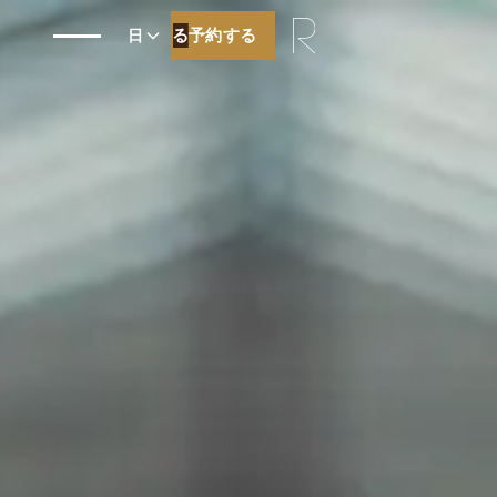
予約する
予約する
日
ベストプライス保証