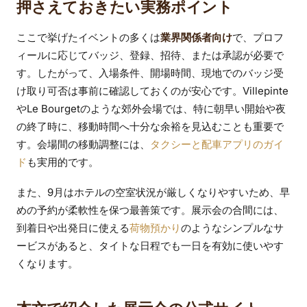
押さえておきたい実務ポイント
ここで挙げたイベントの多くは
業界関係者向け
で、プロフ
ィールに応じてバッジ、登録、招待、または承認が必要で
す。したがって、入場条件、開場時間、現地でのバッジ受
け取り可否は事前に確認しておくのが安心です。Villepinte
やLe Bourgetのような郊外会場では、特に朝早い開始や夜
の終了時に、移動時間へ十分な余裕を見込むことも重要で
す。会場間の移動調整には、
タクシーと配車アプリのガイ
ド
も実用的です。
また、9月はホテルの空室状況が厳しくなりやすいため、早
めの予約が柔軟性を保つ最善策です。展示会の合間には、
到着日や出発日に使える
荷物預かり
のようなシンプルなサ
ービスがあると、タイトな日程でも一日を有効に使いやす
くなります。