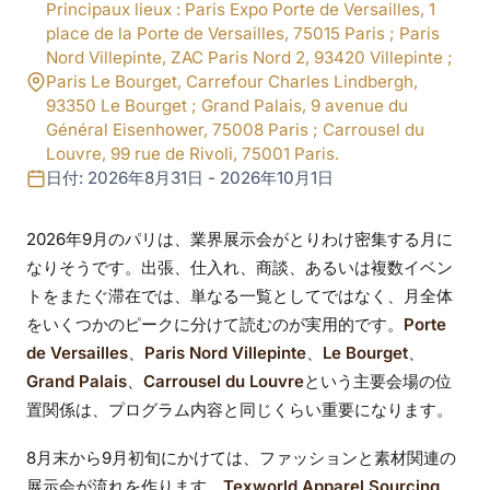
本市・業界展示会：注
Principaux lieux : Paris Expo Porte de Versailles, 1
place de la Porte de Versailles, 75015 Paris ; Paris
目すべきイベント
Nord Villepinte, ZAC Paris Nord 2, 93420 Villepinte ;
Paris Le Bourget, Carrefour Charles Lindbergh,
93350 Le Bourget ; Grand Palais, 9 avenue du
Général Eisenhower, 75008 Paris ; Carrousel du
Louvre, 99 rue de Rivoli, 75001 Paris.
日付: 2026年8月31日 - 2026年10月1日
2026年9月のパリは、業界展示会がとりわけ密集する月に
なりそうです。出張、仕入れ、商談、あるいは複数イベン
トをまたぐ滞在では、単なる一覧としてではなく、月全体
をいくつかのピークに分けて読むのが実用的です。
Porte
de Versailles
、
Paris Nord Villepinte
、
Le Bourget
、
Grand Palais
、
Carrousel du Louvre
という主要会場の位
置関係は、プログラム内容と同じくらい重要になります。
8月末から9月初旬にかけては、ファッションと素材関連の
展示会が流れを作ります。
Texworld Apparel Sourcing