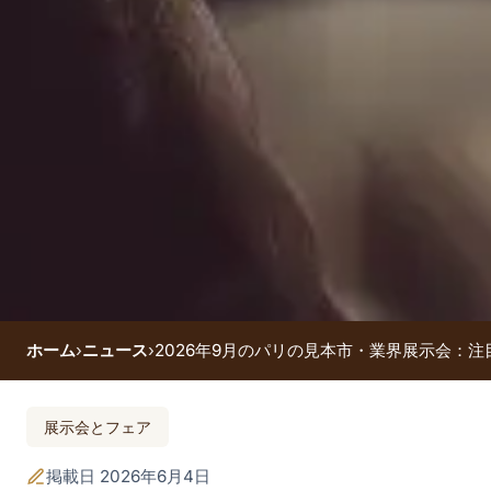
ホーム
›
ニュース
›
2026年9月のパリの見本市・業界展示会：
今後のイベント
展示会とフェア
2026年9月のパリの見
掲載日 2026年6月4日