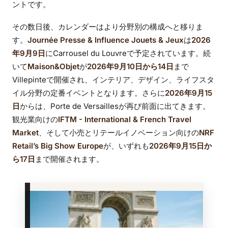
ントです。
その数日後、カレンダーはより分野別の構成へと移りま
す。
Journée Presse & Influence Jouets & Jeux
は
2026
年9月9日
にCarrousel du Louvreで予定されています。続
いて
Maison&Objet
が
2026年9月10日から14日
まで
Villepinteで開催され、インテリア、デザイン、ライフスタ
イル分野の定番イベントとなります。さらに
2026年9月15
日
からは、Porte de Versaillesが再び前面に出てきます。
観光業向けの
IFTM - International & French Travel
Market
、そして小売とリテールイノベーション向けの
NRF
Retail’s Big Show Europe
が、いずれも
2026年9月15日か
ら17日
まで開催されます。