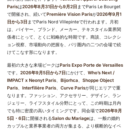
Paris
は
2026年8月31日から9月2日
までParis Le Bourget
で開催され、続いて
Première Vision Paris
が
2026年9月1
日から3日
までParis Nord Villepinteで行われます。月初
は、バイヤー、ブランド、メーカー、テキスタイル業界関
係者にとって、とくに戦略的な時期です。商談、コレクシ
ョン視察、市場動向の把握を、パリ圏内の二つの会場で続
けてこなす形になります。
最初の大きな来場ピークは
Paris Expo Porte de Versailles
です。
2026年9月5日から7日
にかけて、
Who’s Next /
IMPACT x Neonyt Paris
、
Bijorhca
、
Shoppe Object
Paris
、
Interfilière Paris
、
Curve Paris
が同じエリアで重
なります。ファッション、アクセサリー、デザイン、ラン
ジェリー、ライフスタイル分野にとって、この時期は月内
でも特に密度の高いタイミングです。同会場で
2026年9月
5日・6日
に開催される
Salon du Mariage
は、一般の婚約
カップルと業界事業者の両方が集まる、より横断的なイベ