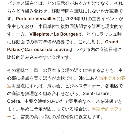
ビジネス滞在では、どの展示会があるかだけでなく、それ
らをどう組み合わせ、移動時間を無駄にしないかが重要で
す。
Porte de Versailles
には2026年9月の主要イベントが
集中しており、半日単位で複数回訪問する計画も現実的で
す。一方、
Villepinte
と
Le Bourget
は、とくにラッシュ時
に移動面での事前準備が必要です。これに対し、
Grand
Palais
や
Carrousel du Louvre
は、パリ市内の商談日程に
比較的組み込みやすい会場です。
その意味で、単一の見本市会場の近くに泊まるよりも、中
心部に拠点を置くほうが柔軟です。9区にある
当ホテルの客
室
を拠点にすれば、展示会、ビジネスディナー、各地区で
の商談を無理なく組み合わせながら、Saint-Lazare、
Opéra、主要交通軸のあいだで実用的なベースを確保でき
ます。早めに予定が固まっている場合は、
早期予約オファ
ー
も、需要の高い時期の滞在確保に役立ちます。