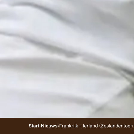
Start
›
Nieuws
›
Frankrijk – Ierland (Zeslandentoer