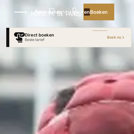
Boeken
Boeken
Nederlands
Direct boeken
Boek nu
Zonder tussenpersoon