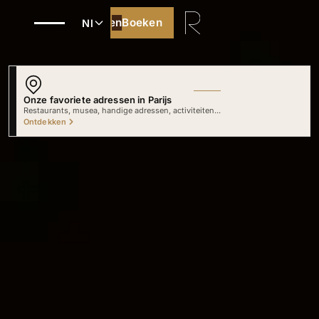
Boeken
Boeken
Nl
Onze favoriete adressen in Parijs
Blader door het hart van onze aanbevelingen
Ontdekken