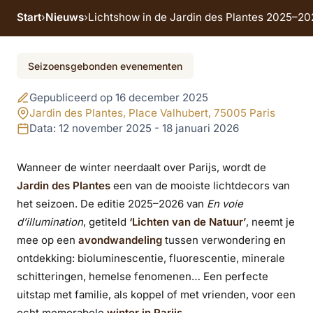
Start
›
Nieuws
›
Lichtshow in de Jardin des Plantes 2025–2026
Evenement beëindigd
Seizoensgebonden evenementen
Lichtshow in de
Gepubliceerd op 16 december 2025
Jardin des Plantes
Jardin des Plantes, Place Valhubert, 75005 Paris
Data: 12 november 2025 - 18 januari 2026
2025–2026: ‘En voie
Wanneer de winter neerdaalt over Parijs, wordt de
d’illumination –
Jardin des Plantes
een van de mooiste lichtdecors van
Lichten van de
het seizoen. De editie 2025–2026 van
En voie
d’illumination
, getiteld
‘Lichten van de Natuur’
, neemt je
Natuur’
mee op een
avondwandeling
tussen verwondering en
ontdekking: bioluminescentie, fluorescentie, minerale
schitteringen, hemelse fenomenen… Een perfecte
uitstap met familie, als koppel of met vrienden, voor een
echt memorabele
winter in Parijs
.