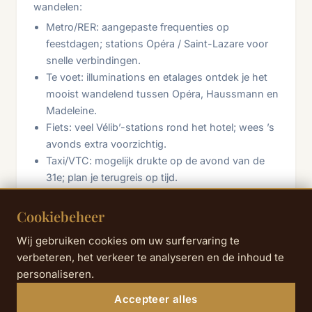
wandelen:
Metro/RER: aangepaste frequenties op
feestdagen; stations Opéra / Saint-Lazare voor
snelle verbindingen.
Te voet: illuminations en etalages ontdek je het
mooist wandelend tussen Opéra, Haussmann en
Madeleine.
Fiets: veel Vélib’-stations rond het hotel; wees ’s
avonds extra voorzichtig.
Taxi/VTC: mogelijk drukte op de avond van de
31e; plan je terugreis op tijd.
Cookiebeheer
Wij gebruiken cookies om uw surfervaring te
verbeteren, het verkeer te analyseren en de inhoud te
personaliseren.
ONS ADVIES
Accepteer alles
Boek je activiteiten voor 25/12 en 01/01 op tijd