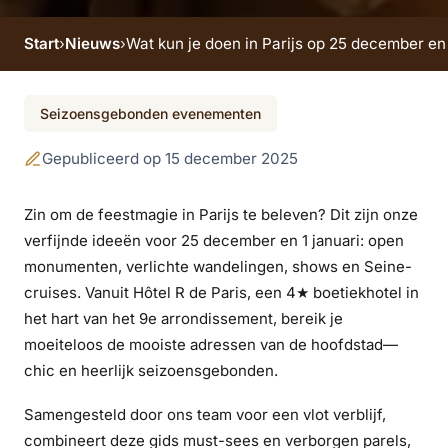
Start
›
Nieuws
›
Wat kun je doen in Parijs op 25 december en 
Wat kun je doen in
Seizoensgebonden evenementen
Parijs op 25
Gepubliceerd op 15 december 2025
december en 1
januari?
Zin om de feestmagie in Parijs te beleven? Dit zijn onze
verfijnde ideeën voor 25 december en 1 januari: open
monumenten, verlichte wandelingen, shows en Seine-
cruises. Vanuit Hôtel R de Paris, een 4★ boetiekhotel in
het hart van het 9e arrondissement, bereik je
moeiteloos de mooiste adressen van de hoofdstad—
chic en heerlijk seizoensgebonden.
Samengesteld door ons team voor een vlot verblijf,
combineert deze gids must-sees en verborgen parels,