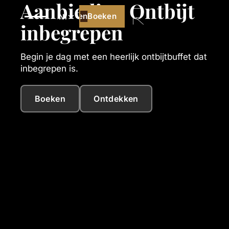
Aanbieding Ontbijt
Boeken
Boeken
Nl
inbegrepen
Begin je dag met een heerlijk ontbijtbuffet dat
inbegrepen is.
Boeken
Ontdekken