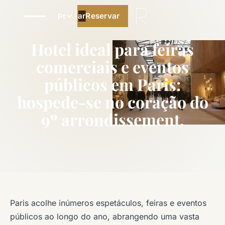
Reservar
Reservar
Pt
Melhor preço garantido
Hotel ideal para feiras
comerciais e eventos
públicos em Paris:
hospede-se no coração do
9º arrondissement.
Paris acolhe inúmeros espetáculos, feiras e eventos
públicos ao longo do ano, abrangendo uma vasta