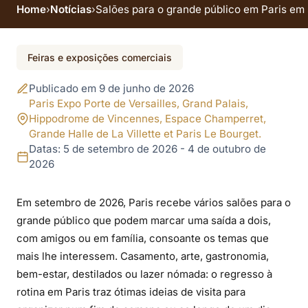
Home
›
Notícias
›
Salões para o grande público em Paris em
Evento futuro
Feiras e exposições comerciais
Salões para o grande
Publicado em 9 de junho de 2026
público em Paris em
Paris Expo Porte de Versailles, Grand Palais,
Hippodrome de Vincennes, Espace Champerret,
setembro de 2026: 8
Grande Halle de La Villette et Paris Le Bourget.
Datas: 5 de setembro de 2026 - 4 de outubro de
eventos a anotar
2026
Em setembro de 2026, Paris recebe vários salões para o
grande público que podem marcar uma saída a dois,
com amigos ou em família, consoante os temas que
mais lhe interessem. Casamento, arte, gastronomia,
bem-estar, destilados ou lazer nómada: o regresso à
rotina em Paris traz ótimas ideias de visita para