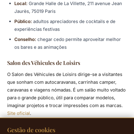
Local:
Grande Halle de La Villette, 211 avenue Jean
Jaurès, 75019 Paris
Público:
adultos apreciadores de cocktails e de
experiências festivas
Conselho:
chegar cedo permite aproveitar melhor
os bares e as animações
Salon des Véhicules de Loisirs
O Salon des Véhicules de Loisirs dirige-se a visitantes
que sonham com autocaravanas, carrinhas camper,
caravanas e viagens nómadas. É um salão muito voltado
para o grande público, útil para comparar modelos,
imaginar projetos e trocar impressões com as marcas.
Site oficial
.
Datas:
de 26 de setembro a 4 de outubro de 2026
Gestão de cookies