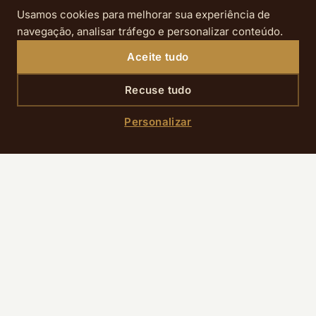
Local:
Paris Le Bourget, Parc des Expositions, 93350
Usamos cookies para melhorar sua experiência de
Le Bourget
navegação, analisar tráfego e personalizar conteúdo.
Público:
fãs de vanlife, de autocaravanas e de
Aceite tudo
turismo itinerante
Recuse tudo
Conselho:
convém prever mais tempo de
deslocação do que para salões dentro de Paris
Personalizar
Como organizar facilmente as suas
saídas de salão em Paris
Para limitar os trajetos, o mais simples é agrupar as
visitas por zona: Porte de Versailles no início e a meio
do mês, Grand Palais entre 19 e 23 de setembro, e
depois Champerret, La Villette e Le Bourget na última
semana. Esta lógica evita atravessar Paris sem
necessidade.