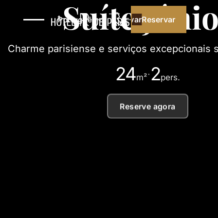
Suíte Júni
Reservar
Reservar
Português
Charme parisiense e serviços excepcionais 
24
2
·
m²
pers.
Reserve agora