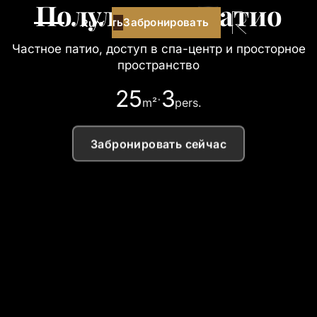
Полулюкс – Патио
Забронировать
Забронировать
Ru
Частное патио, доступ в спа-центр и просторное
пространство
25
3
·
m²
pers.
Забронировать сейчас