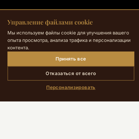
Управление файлами cookie
Мы используем файлы cookie для улучшения вашего
опыта просмотра, анализа трафика и персонализации
контента.
Принять все
Отказаться от всего
SCROLL DOWN
Персонализировать
Главная
›
Номера
›
Полулюкс – Патио
Этот люкс – настоящий оазис спокойствия
всего в нескольких минутах от