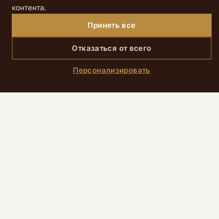
контента.
Принять все
Отказаться от всего
SCROLL DOWN
Персонализировать
Главная
›
Номера
›
Классический номер
Презентация номера
Номер «Классический» тонко сочетает в
себе традиции и современный комфорт в
спокойной и изысканной обстановке.
Недавно отремонтированный номер
впечатляет оптимизированной