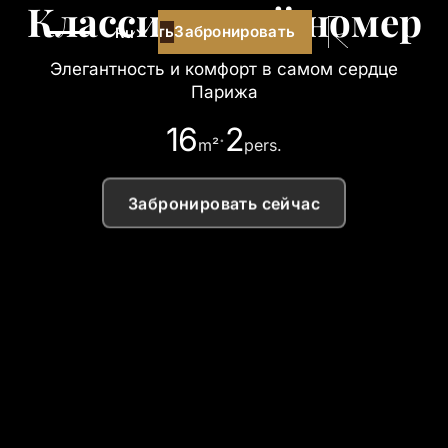
Классический номер
Забронировать
Забронировать
Ru
Элегантность и комфорт в самом сердце
Парижа
16
2
·
m²
pers.
Забронировать сейчас