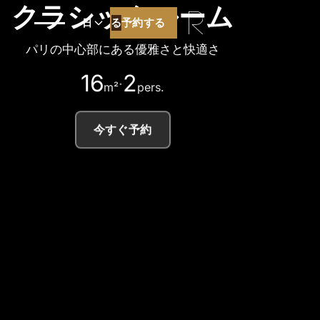
クラシックルーム
予約する
予約する
日
パリの中心部にある優雅さと快適さ
16
2
·
m²
pers.
今すぐ予約