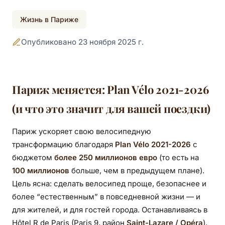
Велоплан 2021–
Жизнь в Париже
2026: что меняется
Опубликовано 23 ноября 2025 г.
для велосипедистов
в Париже
Париж меняется: Plan Vélo 2021-2026
(и что это значит для вашей поездки)
Париж ускоряет свою велосипедную
трансформацию благодаря
Plan Vélo 2021-2026
с
бюджетом
более 250 миллионов евро
(то есть на
100 миллионов
больше, чем в предыдущем плане).
Цель ясна: сделать велосипед проще, безопаснее и
более “естественным” в повседневной жизни — и
для жителей, и для гостей города. Останавливаясь в
Hôtel R de Paris (Paris 9, район
Saint-Lazare / Opéra
),