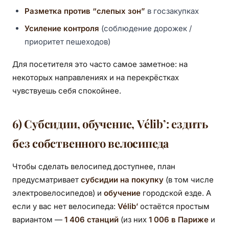
Разметка против “слепых зон”
в госзакупках
Усиление контроля
(соблюдение дорожек /
приоритет пешеходов)
Для посетителя это часто самое заметное: на
некоторых направлениях и на перекрёстках
чувствуешь себя спокойнее.
6) Субсидии, обучение, Vélib’: ездить
без собственного велосипеда
Чтобы сделать велосипед доступнее, план
предусматривает
субсидии на покупку
(в том числе
электровелосипедов) и
обучение
городской езде. А
если у вас нет велосипеда:
Vélib’
остаётся простым
вариантом —
1 406 станций
(из них
1 006 в Париже
и