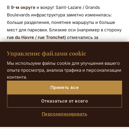
В
9-м округе
и вокруг Saint-Lazare / Grands
Boulevards инфраструктура заметно изменилась:
больше разделения, понятнее маршруты и больше
мест для парковки. Близкие оси (например в сторону
rue du Havre
/
rue Tronchet
) отмечались за
переустройство и рост количества мест, включая
Управление файлами cookie
места для грузовых велосипедов. Для вас это
означает одно: выезжать и возвращаться на
Мы используем файлы cookie для улучшения вашего
велосипеде становится “естественнее”, чем
опыта просмотра, анализа трафика и персонализации
несколько лет назад.
контента.
Принять все
Практические советы: как
Отказаться от всего
исследовать Париж на велосипеде во
время проживания
Персонализировать