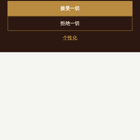
行演讲、工作坊与社交活动。
接受一切
GO Entrepreneurs Paris
拒绝一切
聚焦创业与增长的大型活动：灵感、实用内容与人脉连接。
个性化
日期：
2026年4月15日–16日。
地点：
Paris La Défense Arena — 99 Jardins de
l’Arche, 92000 Nanterre。
公布时间：
周三 9:00–20:00，周四 9:00–18:00。
适合人群：
创业者、企业主、管理层、投资人、成长型公
司、学生、顾问与合作伙伴。
官方网站 — GO Entrepreneurs
从Hôtel R de Paris（巴黎9区）出发的交