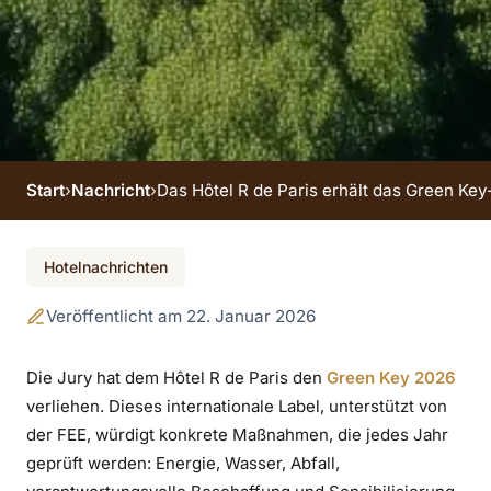
Start
›
Nachricht
›
Das Hôtel R de Paris erhält das Green Key
Das Hôtel R de Paris
Hotelnachrichten
erhält das Green Key-
Veröffentlicht am 22. Januar 2026
Siegel 2026
Die Jury hat dem Hôtel R de Paris den
Green Key 2026
verliehen. Dieses internationale Label, unterstützt von
der FEE, würdigt konkrete Maßnahmen, die jedes Jahr
geprüft werden: Energie, Wasser, Abfall,