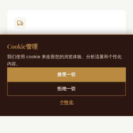
如何到达那里
Cookie管理
如果希望在巴黎进行更负责任、更环保的入住体验，建议
尽量优先步行、地铁和火车，而不是短途开车。从圣拉扎
我们使用 cookie 来改善您的浏览体验、分析流量和个性化
尔 / 歌剧院一带出发，许多重要地点都可以轻松步行或乘
内容。
坐公共交通抵达，这与更低影响的城市短住方式非常契
合。
接受一切
拒绝一切
个性化
我们的建议
优先选择位于市中心、方便步行或乘坐公共交通探索