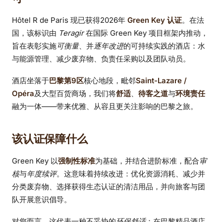
Hôtel R de Paris 现已获得2026年
Green Key 认证
。在法
国，该标识由
Teragir
在国际 Green Key 项目框架内推动，
旨在表彰实施
可衡量
、并
逐年改进
的可持续实践的酒店：水
与能源管理、减少废弃物、负责任采购以及团队动员。
酒店坐落于
巴黎第9区
核心地段，毗邻
Saint-Lazare /
Opéra
及大型百货商场，我们将
舒适
、
待客之道
与
环境责任
融为一体——带来优雅、从容且更关注影响的巴黎之旅。
该认证保障什么
Green Key 以
强制性标准
为基础，并结合进阶标准，配合
审
核
与
年度续评
。这意味着持续改进：优化资源消耗、减少并
分类废弃物、选择获得生态认证的清洁用品，并向旅客与团
队开展意识倡导。
对您而言，这代表一种不妥协的
环保舒适
：在巴黎精品酒店