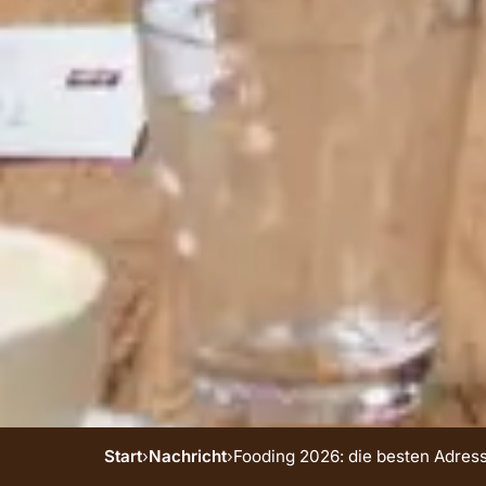
Start
›
Nachricht
›
Fooding 2026: die besten Adress