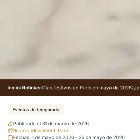
Inicio
›
Noticias
›
Días festivos en París en mayo de 2026: ¿po
El evento finalizó
Eventos de temporada
Días festivos en París
Publicado el 31 de marzo de 2026
en mayo de 2026:
9e arrondissement, Paris.
Fechas: 1 de mayo de 2026 - 25 de mayo de 2026