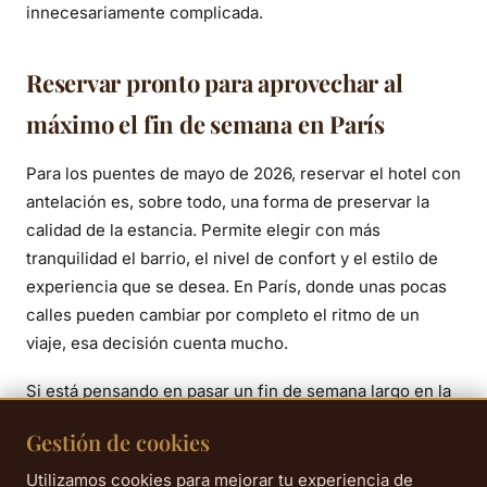
innecesariamente complicada.
Reservar pronto para aprovechar al
máximo el fin de semana en París
Para los puentes de mayo de 2026, reservar el hotel con
antelación es, sobre todo, una forma de preservar la
calidad de la estancia. Permite elegir con más
tranquilidad el barrio, el nivel de confort y el estilo de
experiencia que se desea. En París, donde unas pocas
calles pueden cambiar por completo el ritmo de un
viaje, esa decisión cuenta mucho.
Si está pensando en pasar un fin de semana largo en la
capital, el distrito 9 ofrece un excelente equilibrio entre
Gestión de cookies
accesibilidad, ambiente y estilo de vida parisino. Puede
descubrir
nuestras habitaciones
para preparar su
Utilizamos cookies para mejorar tu experiencia de