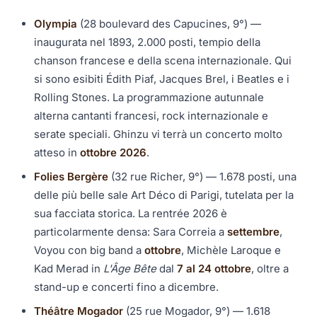
Olympia
(28 boulevard des Capucines, 9°) —
inaugurata nel 1893, 2.000 posti, tempio della
chanson francese e della scena internazionale. Qui
si sono esibiti Édith Piaf, Jacques Brel, i Beatles e i
Rolling Stones. La programmazione autunnale
alterna cantanti francesi, rock internazionale e
serate speciali. Ghinzu vi terrà un concerto molto
atteso in
ottobre 2026
.
Folies Bergère
(32 rue Richer, 9°) — 1.678 posti, una
delle più belle sale Art Déco di Parigi, tutelata per la
sua facciata storica. La rentrée 2026 è
particolarmente densa: Sara Correia a
settembre
,
Voyou con big band a
ottobre
, Michèle Laroque e
Kad Merad in
L'Âge Bête
dal
7 al 24 ottobre
, oltre a
stand-up e concerti fino a dicembre.
Théâtre Mogador
(25 rue Mogador, 9°) — 1.618