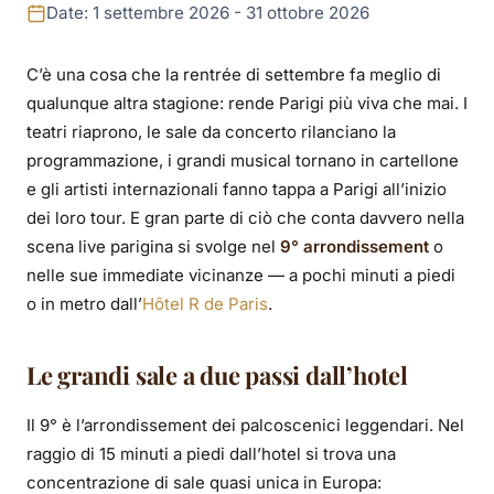
d'autunno a Parigi:
Date: 1 settembre 2026 - 31 ottobre 2026
dove alloggiare per
C’è una cosa che la rentrée di settembre fa meglio di
goderseli al meglio?
qualunque altra stagione: rende Parigi più viva che mai. I
teatri riaprono, le sale da concerto rilanciano la
programmazione, i grandi musical tornano in cartellone
e gli artisti internazionali fanno tappa a Parigi all’inizio
dei loro tour. E gran parte di ciò che conta davvero nella
scena live parigina si svolge nel
9° arrondissement
o
nelle sue immediate vicinanze — a pochi minuti a piedi
o in metro dall’
Hôtel R de Paris
.
Le grandi sale a due passi dall’hotel
Il 9° è l’arrondissement dei palcoscenici leggendari. Nel
raggio di 15 minuti a piedi dall’hotel si trova una
concentrazione di sale quasi unica in Europa: