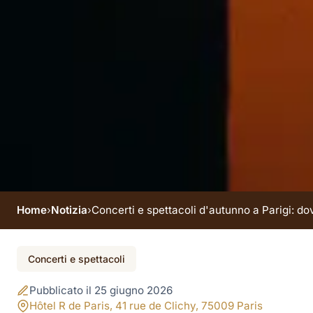
Home
›
Notizia
›
Concerti e spettacoli d'autunno a Parigi: do
Evento in arrivo
Concerti e spettacoli
Concerti e spettacoli
Pubblicato il 25 giugno 2026
Hôtel R de Paris, 41 rue de Clichy, 75009 Paris