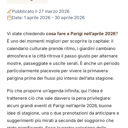
Cosa fare a Parigi
Pubblicato il 27 marzo 2026
nell'aprile 2026: le
Date: 1 aprile 2026 - 30 aprile 2026
migliori uscite ed
Vi state chiedendo
cosa fare a Parigi nell’aprile 2026
?
È uno dei momenti migliori per scoprire la capitale: il
eventi da non perdere
calendario culturale prende ritmo, i giardini cambiano
atmosfera e la città ritrova il passo giusto per alternare
mostre, passeggiate e uscite serali. È anche un periodo
particolarmente piacevole per vivere la primavera
parigina prima dei flussi più intensi dell’alta stagione.
Più che proporre un’agenda infinita, qui l’idea è
trattenere ciò che vale davvero la pena privilegiare:
alcuni grandi eventi di Parigi nell’aprile 2026, buone
idee di stagione, una o due prenotazioni da anticipare e
suggerimenti più mirati a seconda del soggiorno che
state pianificando. Ecco la nostra selezione delle