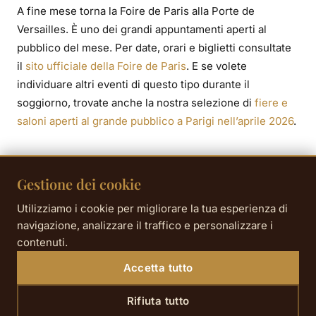
A fine mese torna la Foire de Paris alla Porte de
Versailles. È uno dei grandi appuntamenti aperti al
pubblico del mese. Per date, orari e biglietti consultate
il
sito ufficiale della Foire de Paris
. E se volete
individuare altri eventi di questo tipo durante il
soggiorno, trovate anche la nostra selezione di
fiere e
saloni aperti al grande pubblico a Parigi nell’aprile 2026
.
Cosa fare a Parigi nell’aprile 2026 a
Gestione dei cookie
seconda del tipo di soggiorno?
Utilizziamo i cookie per migliorare la tua esperienza di
navigazione, analizzare il traffico e personalizzare i
In coppia:
abbinate il Musée de la Vie romantique a
contenuti.
una passeggiata al Parc Monceau, poi prenotate una
serata al Palais Garnier per dare vero spessore al
Accetta tutto
weekend.
Rifiuta tutto
Con amici:
puntate su una grande mostra o su una