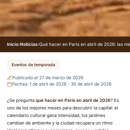
Inicio
›
Noticias
›
Qué hacer en París en abril de 2026: las me
El evento finalizó
Eventos de temporada
Qué hacer en París
Publicado el 27 de marzo de 2026
en abril de 2026: las
Fechas: 1 de abril de 2026 - 30 de abril de 2026
mejores salidas y
¿Se pregunta
qué hacer en París en abril de 2026
? Es
uno de los mejores meses para descubrir la capital: el
eventos para
calendario cultural gana intensidad, los jardines
priorizar.
cambian de ambiente y la ciudad recupera un ritmo