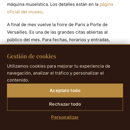
máquina museística. Los detalles están en la
página
oficial del museo
.
A final de mes vuelve la Foire de Paris a Porte de
Versailles. Es una de las grandes citas abiertas al
público del mes. Para fechas, horarios y entradas,
consulte la
web oficial de la Foire de Paris
. Y si quiere
localizar otros eventos de este tipo durante su estancia,
Gestión de cookies
puede ver también nuestra selección de
ferias y
Utilizamos cookies para mejorar tu experiencia de
salones abiertos al gran público en París en abril de
navegación, analizar el tráfico y personalizar el
2026
.
contenido.
Aceptalo todo
Qué hacer en París en abril de 2026
Rechazar todo
según el tipo de estancia
Personalizar
En pareja:
combine el Musée de la Vie romantique
con un paseo por el parc Monceau y reserve luego