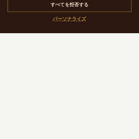
屋根付きパッサージュ：永遠のパリ
すべてを拒否する
ここは単なる近道ではありません。優雅で好奇心に満ち
パーソナライズ
た、時を超えるパリの“生きた証人”。歴史好きでも、買い
物好きでも、ただの散歩好きでも、...きっと特別な記憶を
持ち帰れるはずです。
ホテルで体験をつなぐ
Hôtel R de Paris に戻ったら、ひと息ついて...次のパリ散歩
をスタッフと一緒に計画してみてください。
実用的な情報