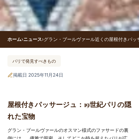
ホーム
›
ニュース
›
グラン・ブールヴァール近くの屋根付きパッ
グラン・ブールヴァ
パリで発見すべきもの
ール近くの屋根付き
掲載日 2025年11月24日
パッサージュ：パリ9
区の隠れた名所
屋根付きパッサージュ：19世紀パリの隠
れた宝物
グラン・ブールヴァールのオスマン様式のファサードの裏
側には、...優雅で親密、そしてどこか時を超えたパリが広