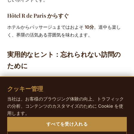
Hôtel R de Paris からすぐ
ホテルからパッサージュまではおよそ
10分
。道中も楽し
く、界隈の活気ある雰囲気を味わえます。
実用的なヒント：忘れられない訪問の
ために
平日や混雑時間帯を外すと、より静かに楽しめます。
クッキー管理
見上げるのをお忘れなく：看板、鉄細工、ステンドグラ
ス...細部が魅力です。
当社は、お客様のブラウジング体験の向上、トラフィック
の分析、コンテンツのカスタマイズのために Cookie を使
カメラを持参すると、ガラス屋根の光がとても美しく写
用します。
ります。
すべてを受け入れる