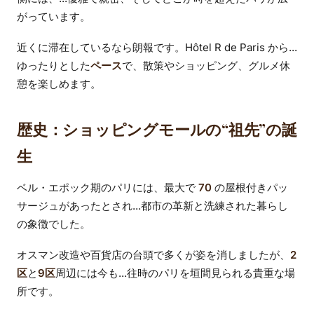
がっています。
近くに滞在しているなら朗報です。Hôtel R de Paris から...
ゆったりとした
ペース
で、散策やショッピング、グルメ休
憩を楽しめます。
歴史：ショッピングモールの“祖先”の誕
生
ベル・エポック期のパリには、最大で
70
の屋根付きパッ
サージュがあったとされ...都市の革新と洗練された暮らし
の象徴でした。
オスマン改造や百貨店の台頭で多くが姿を消しましたが、
2
区
と
9区
周辺には今も...往時のパリを垣間見られる貴重な場
所です。