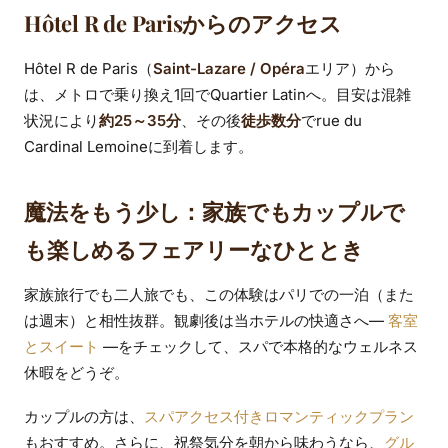
Hôtel R de Parisからのアクセス
Hôtel R de Paris（
Saint-Lazare / Opéra
エリア）から
は、メトロで乗り換え1回でQuartier Latinへ。目安は混雑
状況により
約25～35分
、その後
徒歩数分
でrue du
Cardinal Lemoineに到着します。
魔法をもう少し：家族でもカップルで
も楽しめるフェアリーなひととき
家族旅行でも二人旅でも、この体験はパリでの一泊（また
は週末）と相性抜群。観劇後は当ホテルの快適さへ—
客室
とスイート
—をチェックして、スパで本格的なウェルネス
休暇をどうぞ。
カップルの方は、
スパアクセス付きロマンティックプラン
もおすすめ。さらに、祝祭気分を朝から味わうなら、
グル