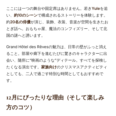
ここには一つの舞台や固定席はありません。若き
Yule
を追
い、
約10のシーン
で構成されるストーリーを体験します。
約
20名の俳優
が演じ、装飾、衣装、音楽が空間を生きたお
とぎ話へ。おもちゃ屋、魔法のコンフィズリー、そして北
国の謎へと誘います。
Grand Hôtel des Rêvesの魅力は、日常の壁がふっと消え
ること。部屋や廊下を進むたびに驚きのキャラクターに出
会い、随所に“映画のような”ディテール。すべてを探検し
たくなる演出です。
家族向け
のクリスマスアクティビティ
としても、二人で過ごす特別な時間としてもおすすめで
す。
12月にぴったりな理由（そして楽しみ
方のコツ）