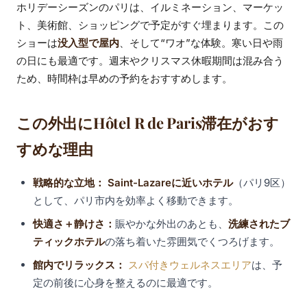
ホリデーシーズンのパリは、イルミネーション、マーケッ
ト、美術館、ショッピングで予定がすぐ埋まります。この
ショーは
没入型で屋内
、そして“ワオ”な体験。寒い日や雨
の日にも最適です。週末やクリスマス休暇期間は混み合う
ため、時間枠は早めの予約をおすすめします。
この外出にHôtel R de Paris滞在がおす
すめな理由
戦略的な立地：
Saint-Lazareに近いホテル
（パリ9区）
として、パリ市内を効率よく移動できます。
快適さ＋静けさ：
賑やかな外出のあとも、
洗練されたブ
ティックホテル
の落ち着いた雰囲気でくつろげます。
館内でリラックス：
スパ付きウェルネスエリア
は、予
定の前後に心身を整えるのに最適です。