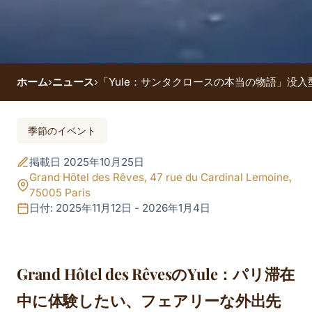
ホーム
›
ニュース
›
「Yule：サンタクロースの本当の物語」没入型ショー（Gr
イベント終了
季節のイベント
「Yule：サンタクロ
掲載日 2025年10月25日
ースの本当の物語」
Grand Hôtel des Rêves, 47 rue du Cardinal Lemoine,
75005 Paris
没入型ショー（Grand
日付: 2025年11月12日 - 2026年1月4日
Hôtel des Rêves／
2025/11/12–2026/1/4）
Grand Hôtel des RêvesのYule：パリ滞在
中に体験したい、フェアリーな外出先