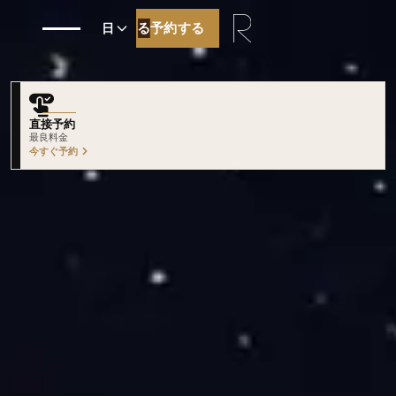
予約する
予約する
日
直接予約
最良料金
今すぐ予約