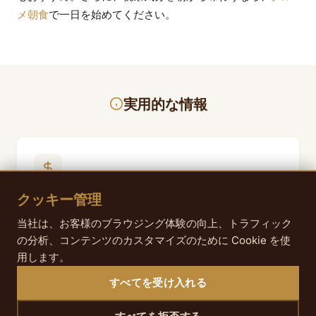
メ朝食
で一日を始めてください。
実用的な情報
クッキー管理
価格
当社は、お客様のブラウジング体験の向上、トラフィック
大人 23€～ • 子ども（4～15歳）19€ • 4歳未満無料
の分析、コンテンツのカスタマイズのために Cookie を使
用します。
すべてを受け入れる