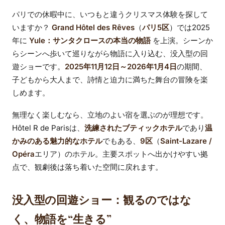
パリでの休暇中に、いつもと違うクリスマス体験を探して
いますか？
Grand Hôtel des Rêves
（
パリ5区
）では2025
年に
Yule：サンタクロースの本当の物語
を上演。シーンか
らシーンへ歩いて巡りながら物語に入り込む、没入型の回
遊ショーです。
2025年11月12日～2026年1月4日
の期間、
子どもから大人まで、詩情と迫力に満ちた舞台の冒険を楽
しめます。
無理なく楽しむなら、立地のよい宿を選ぶのが理想です。
Hôtel R de Parisは、
洗練されたブティックホテル
であり
温
かみのある魅力的なホテル
でもある、
9区
（
Saint-Lazare /
Opéra
エリア）のホテル。主要スポットへ出かけやすい拠
点で、観劇後は落ち着いた空間に戻れます。
没入型の回遊ショー：観るのではな
く、物語を“生きる”