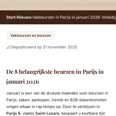
Start
›
Nieuws
›
Vakbeurzen in Parijs in januari 2026: Voll
Vakbeurzen in Parijs
Vakbeurzen en beurzen
in januari 2026:
Gepubliceerd op 21 november 2025
Volledig programma
van de 8 B2B- en
De 8 belangrijkste beurzen in Parijs in
branchebijeenkomsten
januari 2026
Januari is een van de drukste maanden voor beurzen in
Parijs: zaken, aankopen, trends en B2B-bijeenkomsten
volgen elkaar in rap tempo op. Door te verblijven in
Parijs 9
, vlakbij
Saint-Lazare
, bespaart u kostbare tijd