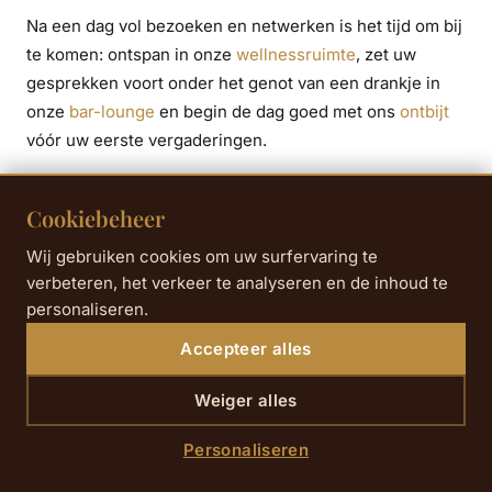
Na een dag vol bezoeken en netwerken is het tijd om bij
te komen: ontspan in onze
wellnessruimte
, zet uw
gesprekken voort onder het genot van een drankje in
onze
bar-lounge
en begin de dag goed met ons
ontbijt
vóór uw eerste vergaderingen.
Praktische tips om uw verblijf te
Cookiebeheer
optimaliseren
Wij gebruiken cookies om uw surfervaring te
verbeteren, het verkeer te analyseren en de inhoud te
Boek van tevoren:
accommodatie en business
personaliseren.
badges zijn in bepaalde periodes snel volgeboekt.
Accepteer alles
Plan uw schema:
bepaal uw prioritaire exposanten
Weiger alles
van tevoren om afleiding te voorkomen.
Gebruik het openbaar vervoer:
metro en RER zijn
Personaliseren
vaak betrouwbaarder dan auto's tijdens de spits.