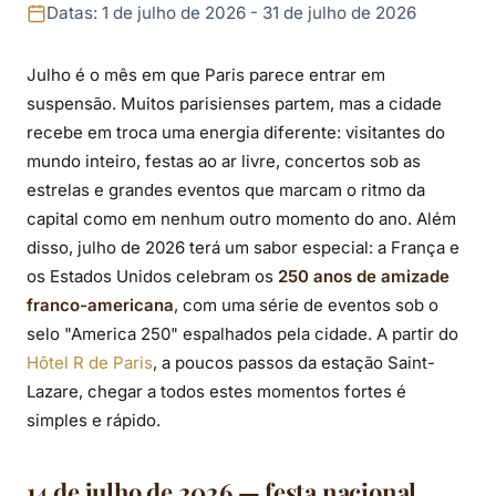
em julho de 2026: 14
Datas: 1 de julho de 2026 - 31 de julho de 2026
de Julho, Tour de
Julho é o mês em que Paris parece entrar em
France, Paris Plages
suspensão. Muitos parisienses partem, mas a cidade
e concertos
recebe em troca uma energia diferente: visitantes do
mundo inteiro, festas ao ar livre, concertos sob as
estrelas e grandes eventos que marcam o ritmo da
capital como em nenhum outro momento do ano. Além
disso, julho de 2026 terá um sabor especial: a França e
os Estados Unidos celebram os
250 anos de amizade
franco-americana
, com uma série de eventos sob o
selo "America 250" espalhados pela cidade. A partir do
Hôtel R de Paris
, a poucos passos da estação Saint-
Lazare, chegar a todos estes momentos fortes é
simples e rápido.
14 de julho de 2026 — festa nacional