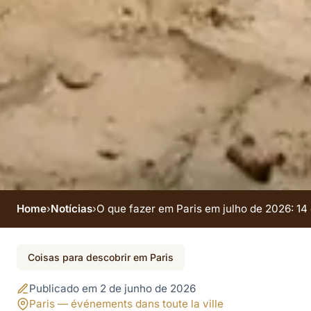
Home
›
Notícias
›
O que fazer em Paris em julho de 2026: 14 
Evento encerrado
Coisas para descobrir em Paris
O que fazer em Paris
Publicado em 2 de junho de 2026
Paris — événements dans toute la ville