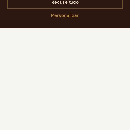
Recuse tudo
Personalizar
PREÇO
Gratuito a pago, consoante a atividade
COMO CHEGAR LÁ
Champ-de-Mars / Trocadéro (14 de julho):
metro linhas 6 e 9 (Trocadéro), linha 8 (École
Militaire) — convém chegar cedo, a zona fica
muito concorrida a partir das 18h.
Campos Elísios (Tour de France, 26 de julho):