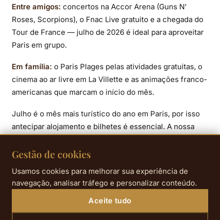
Entre amigos:
concertos na Accor Arena (Guns N'
Roses, Scorpions), o Fnac Live gratuito e a chegada do
Tour de France — julho de 2026 é ideal para aproveitar
Paris em grupo.
Em família:
o Paris Plages pelas atividades gratuitas, o
cinema ao ar livre em La Villette e as animações franco-
americanas que marcam o início do mês.
Julho é o mês mais turístico do ano em Paris, por isso
antecipar alojamento e bilhetes é essencial. A nossa
oferta de reserva antecipada
ajuda-o a preparar a
estadia nas melhores condições.
Gestão de cookies
Usamos cookies para melhorar sua experiência de
navegação, analisar tráfego e personalizar conteúdo.
Aceite tudo
Informações práticas