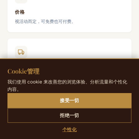
价格
视活动而定，可免费也可付费。
如何到达那里
Cookie管理
Champ-de-Mars / Trocadéro（7月14日）:
地铁6
我们使用 cookie 来改善您的浏览体验、分析流量和个性化
号线、9号线（Trocadéro 站），8号线（École
内容。
Militaire 站）；建议提早抵达，18点后人流已非常密
集。
接受一切
Champs-Élysées（环法，7月26日）:
地铁1号线、
2号线、9号线；沿线站点较多，但最好在道路封闭前
拒绝一切
到达。
Accor Arena（Guns N' Roses、Scorpions）:
地
个性化
铁8号线 Bercy 站；从酒店出发约25分钟。