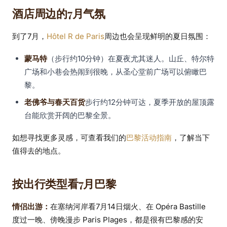
酒店周边的7月气氛
到了7月，
Hôtel R de Paris
周边也会呈现鲜明的夏日氛围：
蒙马特
（步行约10分钟）在夏夜尤其迷人。山丘、特尔特
广场和小巷会热闹到很晚，从圣心堂前广场可以俯瞰巴
黎。
老佛爷与春天百货
步行约12分钟可达，夏季开放的屋顶露
台能欣赏开阔的巴黎全景。
如想寻找更多灵感，可查看我们的
巴黎活动指南
，了解当下
值得去的地点。
按出行类型看7月巴黎
情侣出游：
在塞纳河岸看7月14日烟火、在 Opéra Bastille
度过一晚、傍晚漫步 Paris Plages，都是很有巴黎感的安