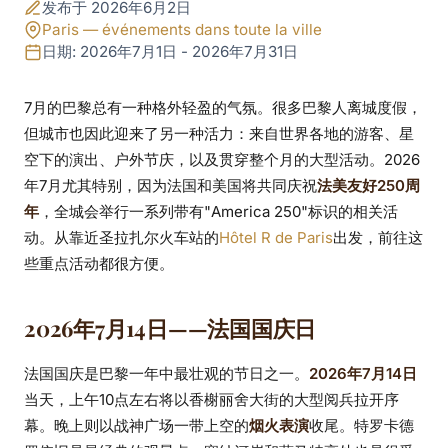
2026年7月巴黎怎么
发布于 2026年6月2日
玩：法国国庆、环法收
Paris — événements dans toute la ville
日期: 2026年7月1日 - 2026年7月31日
官、巴黎沙滩节与音乐
7月的巴黎总有一种格外轻盈的气氛。很多巴黎人离城度假，
会
但城市也因此迎来了另一种活力：来自世界各地的游客、星
空下的演出、户外节庆，以及贯穿整个月的大型活动。2026
年7月尤其特别，因为法国和美国将共同庆祝
法美友好250周
年
，全城会举行一系列带有"America 250"标识的相关活
动。从靠近圣拉扎尔火车站的
Hôtel R de Paris
出发，前往这
些重点活动都很方便。
2026年7月14日——法国国庆日
法国国庆是巴黎一年中最壮观的节日之一。
2026年7月14日
当天，上午10点左右将以香榭丽舍大街的大型阅兵拉开序
幕。晚上则以战神广场一带上空的
烟火表演
收尾。特罗卡德