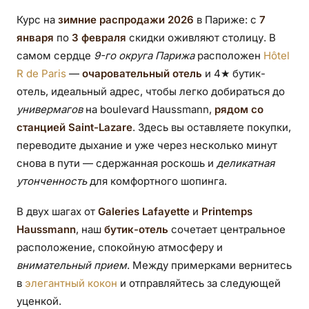
минутах от
Курс на
зимние распродажи 2026
в Париже: с
7
января
по
3 февраля
скидки оживляют столицу. В
универмагов
самом сердце
9-го округа Парижа
расположен
Hôtel
R de Paris
—
очаровательный отель
и 4★ бутик-
отель, идеальный адрес, чтобы легко добираться до
универмагов
на boulevard Haussmann,
рядом со
станцией Saint-Lazare
. Здесь вы оставляете покупки,
переводите дыхание и уже через несколько минут
снова в пути — сдержанная роскошь и
деликатная
утонченность
для комфортного шопинга.
В двух шагах от
Galeries Lafayette
и
Printemps
Haussmann
, наш
бутик-отель
сочетает центральное
расположение, спокойную атмосферу и
внимательный прием
. Между примерками вернитесь
в
элегантный кокон
и отправляйтесь за следующей
уценкой.