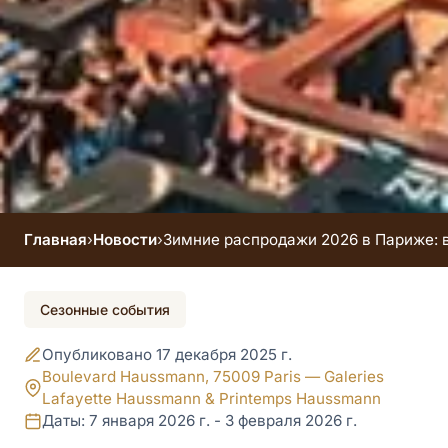
Главная
›
Новости
›
Зимние распродажи 2026 в Париже: 
Событие завершено
Сезонные события
Зимние распродажи
Опубликовано 17 декабря 2025 г.
2026 в Париже: ваш
Boulevard Haussmann, 75009 Paris — Galeries
Lafayette Haussmann & Printemps Haussmann
шопинг-штаб в 5–8
Даты: 7 января 2026 г. - 3 февраля 2026 г.