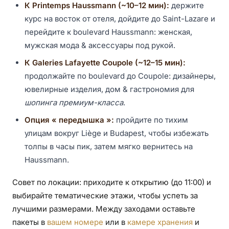
К Printemps Haussmann (~10–12 мин):
держите
курс на восток от отеля, дойдите до Saint-Lazare и
перейдите к boulevard Haussmann: женская,
мужская мода & аксессуары под рукой.
К Galeries Lafayette Coupole (~12–15 мин):
продолжайте по boulevard до Coupole: дизайнеры,
ювелирные изделия, дом & гастрономия для
шопинга премиум-класса
.
Опция « передышка »:
пройдите по тихим
улицам вокруг Liège и Budapest, чтобы избежать
толпы в часы пик, затем мягко вернитесь на
Haussmann.
Совет по локации: приходите к открытию (до 11:00) и
выбирайте тематические этажи, чтобы успеть за
лучшими размерами. Между заходами оставьте
пакеты в
вашем номере
или в
камере хранения
и