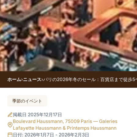
ホーム
›
ニュース
›
パリの2026年冬のセール：百貨店まで徒歩
イベント終了
季節のイベント
パリの2026年冬のセ
掲載日 2025年12月17日
ール：百貨店まで徒
Boulevard Haussmann, 75009 Paris — Galeries
Lafayette Haussmann & Printemps Haussmann
日付: 2026年1月7日 - 2026年2月3日