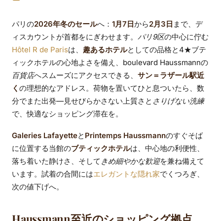
歩5〜8分のショッピ
ング拠点
パリの
2026年冬のセール
へ：
1月7日
から
2月3日
まで、デ
ィスカウントが首都をにぎわせます。
パリ9区
の中心に佇む
Hôtel R de Paris
は、
趣あるホテル
としての品格と4★ブテ
ィックホテルの心地よさを備え、boulevard Haussmannの
百貨店
へスムーズにアクセスできる、
サン＝ラザール駅近
く
の理想的なアドレス。荷物を置いてひと息ついたら、数
分でまた出発—見せびらかさない上質さと
さりげない洗練
で、快適なショッピング滞在を。
Galeries Lafayette
と
Printemps Haussmann
のすぐそば
に位置する当館の
ブティックホテル
は、中心地の利便性、
落ち着いた静けさ、そして
きめ細やかな歓迎
を兼ね備えて
います。試着の合間には
エレガントな隠れ家
でくつろぎ、
次の値下げへ。
Haussmann至近のショッピング拠点