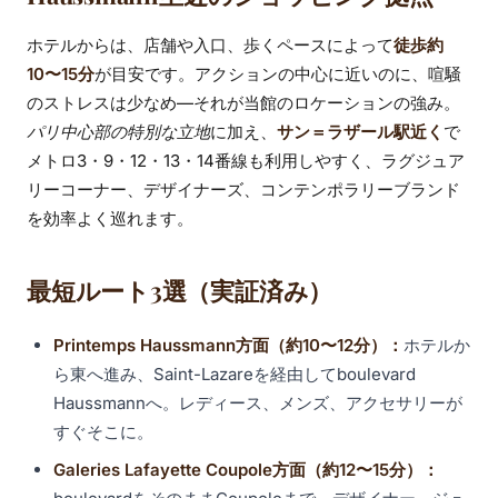
ホテルからは、店舗や入口、歩くペースによって
徒歩約
10〜15分
が目安です。アクションの中心に近いのに、喧騒
のストレスは少なめ—それが当館のロケーションの強み。
パリ中心部の特別な立地
に加え、
サン＝ラザール駅近く
で
メトロ3・9・12・13・14番線も利用しやすく、ラグジュア
リーコーナー、デザイナーズ、コンテンポラリーブランド
を効率よく巡れます。
最短ルート3選（実証済み）
Printemps Haussmann方面（約10〜12分）：
ホテルか
ら東へ進み、Saint-Lazareを経由してboulevard
Haussmannへ。レディース、メンズ、アクセサリーが
すぐそこに。
Galeries Lafayette Coupole方面（約12〜15分）：