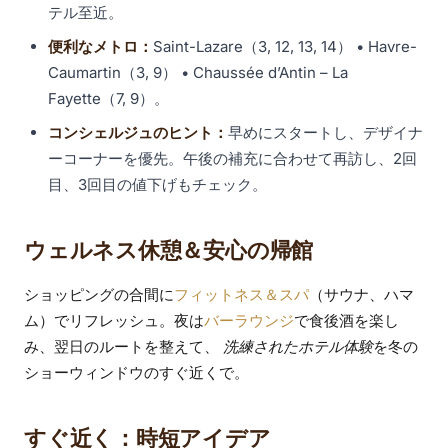
テル至近。
便利なメトロ：
Saint-Lazare（3, 12, 13, 14） • Havre-
Caumartin（3, 9） • Chaussée d’Antin – La
Fayette（7, 9）。
コンシェルジュのヒント：
早めにスタートし、デザイナ
ーコーナーを優先。午後の補充に合わせて再訪し、2回
目、3回目の値下げもチェック。
ウェルネス休憩＆安心の帰館
ショッピングの合間に
フィットネス＆スパ
（サウナ、ハマ
ム）でリフレッシュ。夜は
バーラウンジ
で食後酒を楽し
み、翌日のルートを整えて、
洗練されたホテル体験
を冬の
ショーウィンドウのすぐ近くで。
すぐ近く：時短アイデア