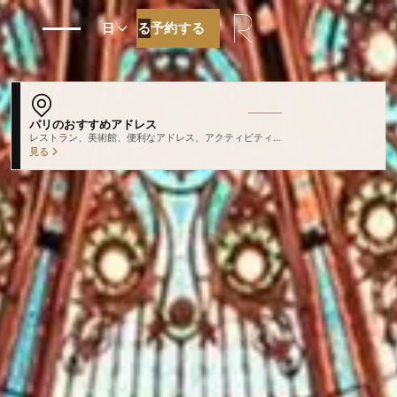
予約する
予約する
日
パリのおすすめアドレス
レストラン、美術館、便利なアドレス、アクティビティ…
見る