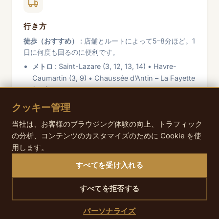
行き方
徒歩（おすすめ）
: 店舗とルートによって5–8分ほど。1
日に何度も回るのに便利です。
メトロ
: Saint-Lazare (3, 12, 13, 14) • Havre-
Caumartin (3, 9) • Chaussée d’Antin – La Fayette
(7, 9).
バス
: Saint-Lazare / Haussmann周辺は20, 21,
クッキー管理
32, 43, 68, 95番線。
当社は、お客様のブラウジング体験の向上、トラフィック
自転車
: Saint-Lazare周辺およびboulevard
の分析、コンテンツのカスタマイズのために Cookie を使
Haussmann周辺にVélib’ステーション（冬は鍵と手
用します。
袋を推奨）。
遅い時間の帰館
: Saint-Lazare発のNoctiliens N01,
すべてを受け入れる
N02；place de la Madeleineと周辺の通りでタクシ
ー／VTCも利用できます。
すべてを拒否する
パーソナライズ