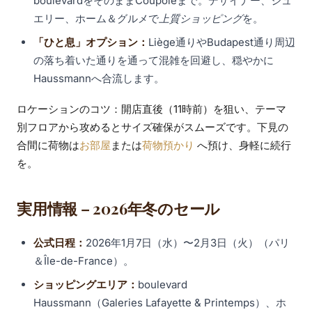
boulevardをそのままCoupoleまで。デザイナー、ジュ
エリー、ホーム＆グルメで
上質ショッピング
を。
「ひと息」オプション：
Liège通りやBudapest通り周辺
の落ち着いた通りを通って混雑を回避し、穏やかに
Haussmannへ合流します。
ロケーションのコツ：開店直後（11時前）を狙い、テーマ
別フロアから攻めるとサイズ確保がスムーズです。下見の
合間に荷物は
お部屋
または
荷物預かり
へ預け、身軽に続行
を。
実用情報 – 2026年冬のセール
公式日程：
2026年1月7日（水）〜2月3日（火）（パリ
＆Île-de-France）。
ショッピングエリア：
boulevard
Haussmann（Galeries Lafayette & Printemps）、ホ