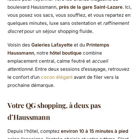
boulevard Haussmann,
près de la gare Saint-Lazare
. Ici,
vous posez vos sacs, vous soufflez, et vous repartez en
quelques minutes, luxe sans ostentation et
raffinement
discret
pour un séjour shopping fluide.
Voisin des
Galeries Lafayette
et du
Printemps
Haussmann
, notre
hôtel boutique
combine
emplacement central, calme feutré et
accueil
attentionné
. Entre deux sessions d’essayage, retrouvez
le confort d’un
cocon élégant
avant de filer vers la
prochaine démarque.
Votre QG shopping, à deux pas
d’Haussmann
Depuis l’hôtel, comptez
environ 10 à 15 minutes à pied