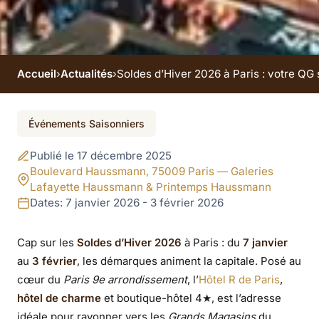
Accueil
›
Actualités
›
Soldes d’Hiver 2026 à Paris : votre Q
Événement terminé
Événements Saisonniers
Soldes d’Hiver 2026 à
Publié le 17 décembre 2025
Paris : votre QG
Boulevard Haussmann, 75009 Paris — Galeries
Lafayette Haussmann & Printemps Haussmann
shopping à 5 minutes
Dates: 7 janvier 2026 - 3 février 2026
des Grands Magasins
Cap sur les
Soldes d’Hiver 2026
à Paris : du
7 janvier
au
3 février
, les démarques animent la capitale. Posé au
cœur du
Paris 9e arrondissement
, l’
Hôtel R de Paris
,
hôtel de charme
et boutique-hôtel 4★, est l’adresse
idéale pour rayonner vers les
Grands Magasins
du